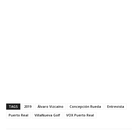
TAGS
2019
Álvaro Vizcaíno
Concepción Rueda
Entrevista
Puerto Real
VillaNueva Golf
VOX Puerto Real