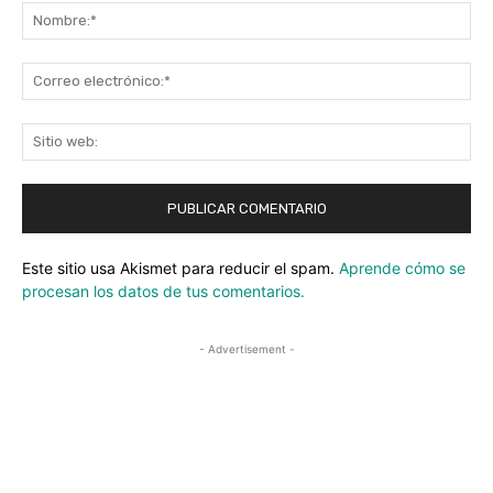
No
Co
ele
Sit
we
Este sitio usa Akismet para reducir el spam.
Aprende cómo se
procesan los datos de tus comentarios.
- Advertisement -