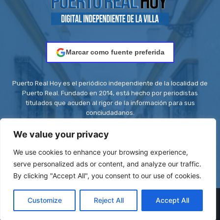
Marcar como fuente preferida
Puerto Real Hoy es el periódico independiente de la localidad de
Puerto Real. Fundado en 2014, está hecho por periodistas
titulados que acuden al rigor de la información para sus
conciudadanos.
Contacto:
redaccion@puertorealhoy.es
We value your privacy
We use cookies to enhance your browsing experience,
serve personalized ads or content, and analyze our traffic.
By clicking "Accept All", you consent to our use of cookies.
© Be First SL - ISSN: 2444-3662 || Registro ROMDA Nº
Customize
Reject All
Accept All
RS8C2UZT5H | Stock images by
Depositphotos
| Design images by
VistaCreate