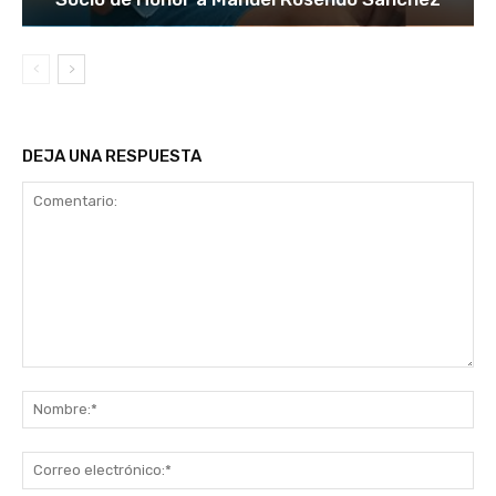
DEJA UNA RESPUESTA
Comentario:
No
Co
ele