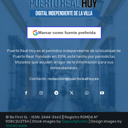
Marcar como fuente preferida
Puerto Real Hoy es el periódico independiente de la localidad de
Puerto Real. Fundado en 2014, está hecho por periodistas
titulados que acuden al rigor de la información para sus
conciudadanos.
Contacto:
redaccion@puertorealhoy.es
© Be First SL - ISSN: 2444-3662 || Registro ROMDA Nº
RS8C2UZT5H | Stock images by
Depositphotos
| Design images by
VistaCreate