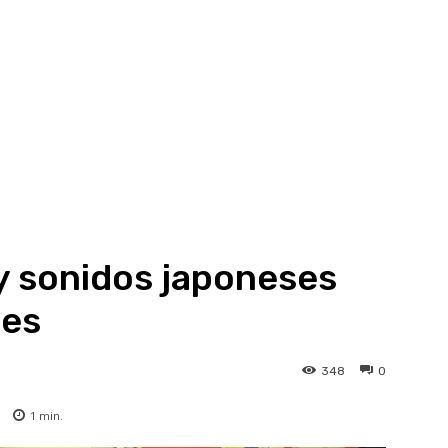
 y sonidos japoneses
mes
348
0
1
min.