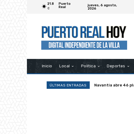
21.8
Puerto
jueves, 6 agosto,
Real
2026
C
Inicio
Local
Política
Deportes
Navantia abre 46 pl
ÚLTIMAS ENTRADAS