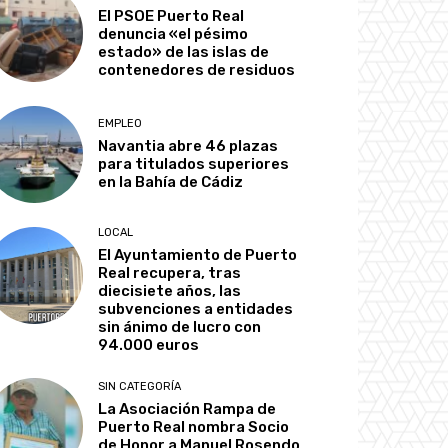
El PSOE Puerto Real
denuncia «el pésimo
estado» de las islas de
contenedores de residuos
EMPLEO
Navantia abre 46 plazas
para titulados superiores
en la Bahía de Cádiz
LOCAL
El Ayuntamiento de Puerto
Real recupera, tras
diecisiete años, las
subvenciones a entidades
sin ánimo de lucro con
94.000 euros
SIN CATEGORÍA
La Asociación Rampa de
Puerto Real nombra Socio
de Honor a Manuel Rosendo