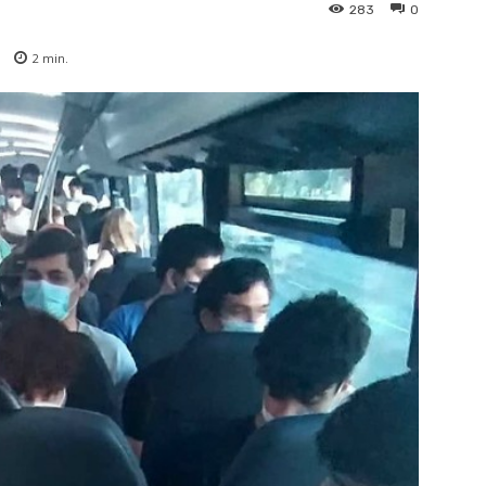
283
0
2
min.