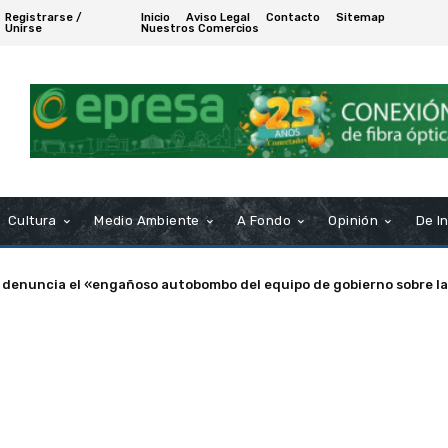
Registrarse /
Inicio
Aviso Legal
Contacto
Sitemap
Unirse
Nuestros Comercios
Cultura
Medio Ambiente
A Fondo
Opinión
De I
nuncia el «engañoso autobombo del equipo de gobierno sobre las s
a de Puerto Real nombra Socio de Honor a Manuel Rosendo Sánche