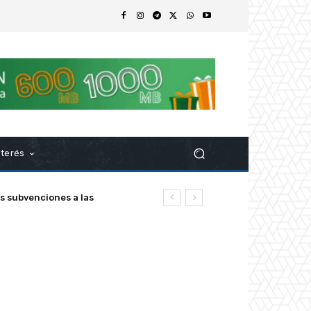
nterés
ubvenciones a las
z