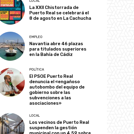
LOCAL
La XXII Chistorrada de
Puerto Real se celebrará el
8 de agosto en La Cachucha
EMPLEO
Navantia abre 46 plazas
para titulados superiores
en la Bahía de Cádiz
POLÍTICA
El PSOE Puerto Real
denuncia el «engañoso
autobombo del equipo de
gobierno sobre las
subvenciones a las
asociaciones»
LOCAL
Los vecinos de Puerto Real
suspenden la gestión
municipal con un 4,59 sobre