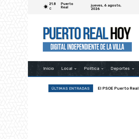
21.8
Puerto
jueves, 6 agosto,
Real
2026
C
Inicio
Local
Política
Deportes
El PSOE Puerto Real de
La Asociación Ramp
ÚLTIMAS ENTRADAS
asociaciones»