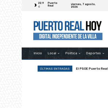
22.9
Puerto
viernes, 7 agosto,
Real
2026
C
Inicio
Local
Política
Deportes
El PSOE Puerto Real d
La Asociación Ramp
ÚLTIMAS ENTRADAS
asociaciones»