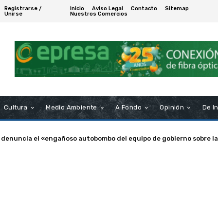
Registrarse /
Inicio
Aviso Legal
Contacto
Sitemap
Unirse
Nuestros Comercios
Cultura
Medio Ambiente
A Fondo
Opinión
De I
enuncia el «engañoso autobombo del equipo de gobierno sobre las s
a de Puerto Real nombra Socio de Honor a Manuel Rosendo Sánche