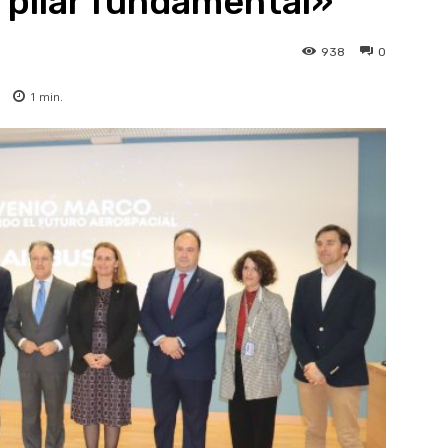
l pilar fundamental»
938
0
1
min.