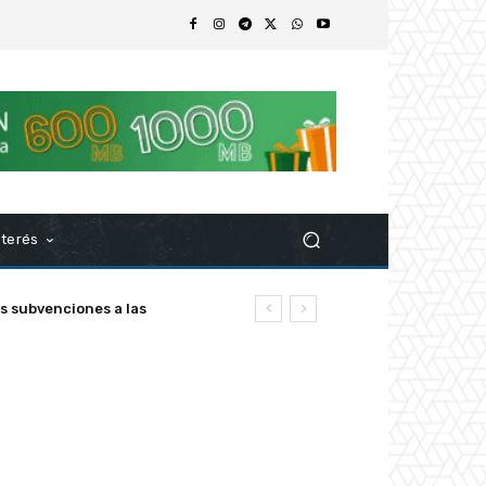
nterés
ubvenciones a las
z