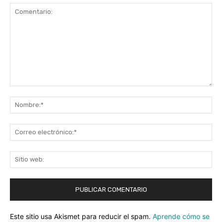
Comentario:
No
Co
ele
Sit
we
Este sitio usa Akismet para reducir el spam.
Aprende cómo se