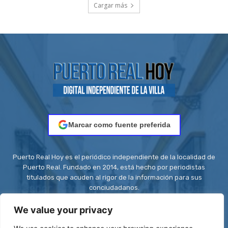
Cargar más
Marcar como fuente preferida
Puerto Real Hoy es el periódico independiente de la localidad de
Puerto Real. Fundado en 2014, está hecho por periodistas
titulados que acuden al rigor de la información para sus
conciudadanos.
Contacto:
redaccion@puertorealhoy.es
We value your privacy