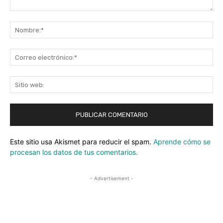
Comentario:
No
Co
ele
Sit
we
Este sitio usa Akismet para reducir el spam.
Aprende cómo se
procesan los datos de tus comentarios.
- Advertisement -