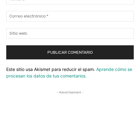
Co
ele
Sit
we
Este sitio usa Akismet para reducir el spam.
Aprende cómo se
procesan los datos de tus comentarios.
- Advertisement -