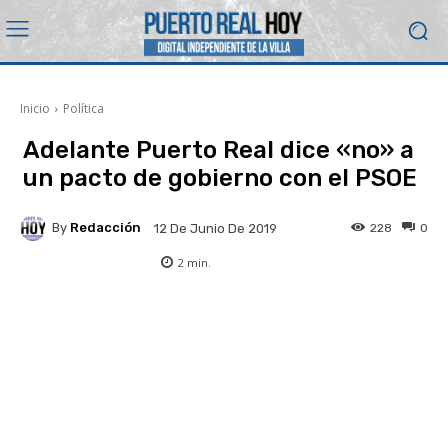
Inicio
Política
Adelante Puerto Real dice «no» a
un pacto de gobierno con el PSOE
By
Redacción
228
0
12 De Junio De 2019
2
min.