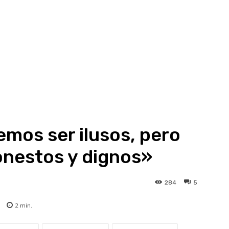
mos ser ilusos, pero
nestos y dignos»
284
5
2
min.