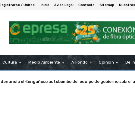
Registrarse / Unirse
Inicio
Aviso Legal
Contacto
Sitemap
Nuestros
Cultura
Medio Ambiente
A Fondo
Opinión
De I
 denuncia el «engañoso autobombo del equipo de gobierno sobre la
ampa de Puerto Real nombra Socio de Honor a Manuel Rosendo Sán