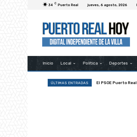
C
34
Puerto Real
jueves, 6 agosto, 2026
Inicio
Local
Política
Deportes
El PSOE Puerto Real
La Asociación R
ÚLTIMAS ENTRADAS
asociaciones»