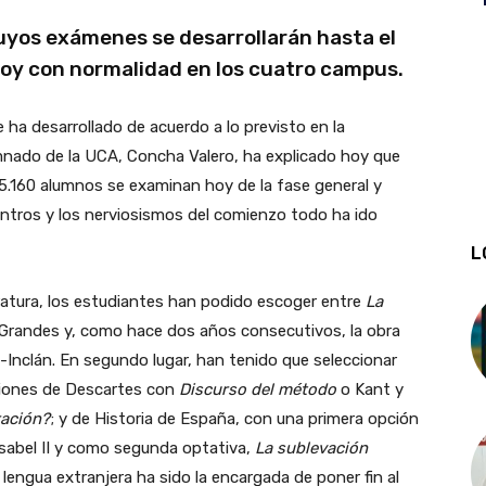
uyos exámenes se desarrollarán hasta el
oy con normalidad en los cuatro campus.
e ha desarrollado de acuerdo a lo previsto en la
umnado de la UCA, Concha Valero, ha explicado hoy que
.160 alumnos se examinan hoy de la fase general y
entros y los nerviosismos del comienzo todo ha ido
L
ratura, los estudiantes han podido escoger entre
La
a Grandes y, como hace dos años consecutivos, la obra
-Inclán. En segundo lugar, han tenido que seleccionar
pciones de Descartes con
Discurso del método
o Kant y
ración?
; y de Historia de España, con una primera opción
 Isabel II y como segunda optativa,
La sublevación
 lengua extranjera ha sido la encargada de poner fin al