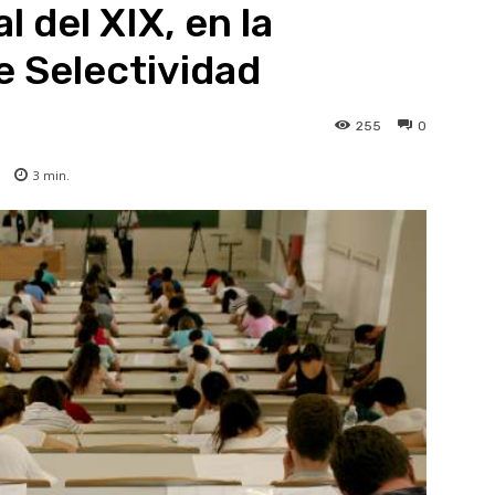
l del XIX, en la
e Selectividad
255
0
3
min.