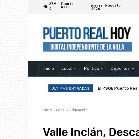
27.9
Puerto
jueves, 6 agosto,
Real
2026
C
Inicio
Local
Política
Deportes
El PSOE Puerto Real d
La Asociación Ramp
ÚLTIMAS ENTRADAS
asociaciones»
Inicio
Local
Educación
Valle Inclán, Desca