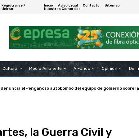
Registrarse /
Inicio
Aviso Legal
Contacto
Sitemap
Unirse
Nuestros Comercios
Cultura
Medio Ambiente
A Fondo
Opinión
De I
enuncia el «engañoso autobombo del equipo de gobierno sobre las s
a de Puerto Real nombra Socio de Honor a Manuel Rosendo Sánche
rtes, la Guerra Civil y