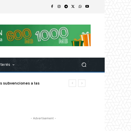
nterés
ubvenciones a las
z
- Advertisement -