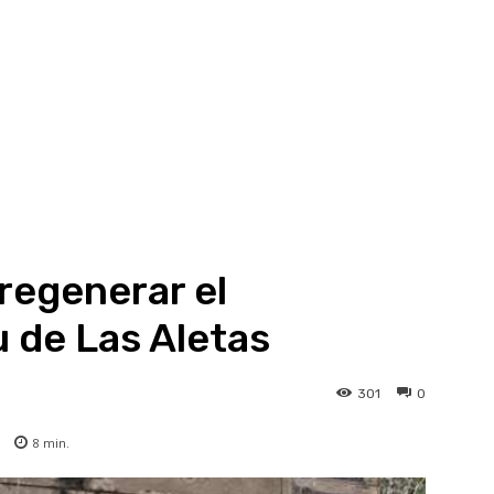
regenerar el
u de Las Aletas
301
0
8
min.