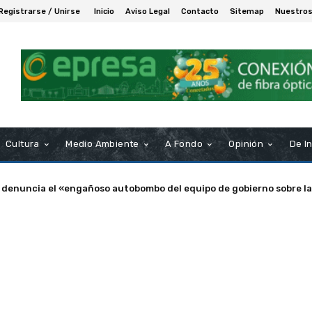
Registrarse / Unirse
Inicio
Aviso Legal
Contacto
Sitemap
Nuestros
Cultura
Medio Ambiente
A Fondo
Opinión
De I
a de Puerto Real nombra Socio de Honor a Manuel Rosendo Sánche