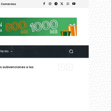
 Comercios
nterés
z