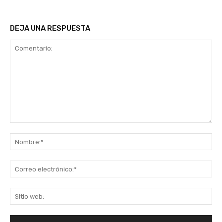
DEJA UNA RESPUESTA
Comentario:
No
Co
ele
Sit
we