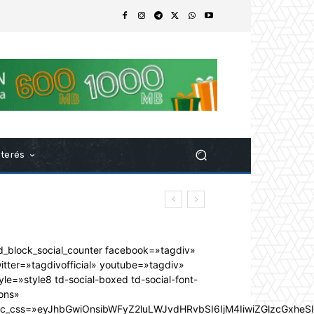
nterés
d_block_social_counter facebook=»tagdiv»
itter=»tagdivofficial» youtube=»tagdiv»
yle=»style8 td-social-boxed td-social-font-
ons»
dc_css=»eyJhbGwiOnsibWFyZ2luLWJvdHRvbSI6IjM4IiwiZGlzcGxhe