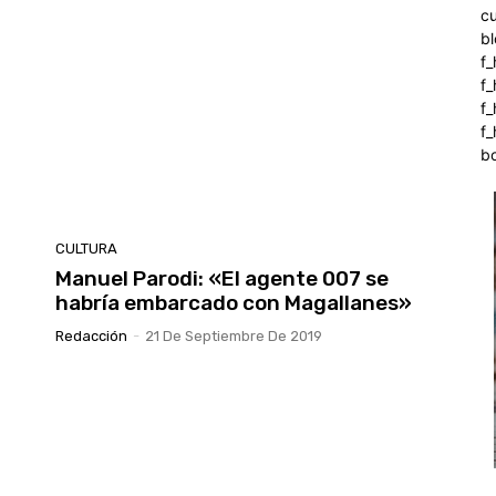
c
b
f_
f
f
f_
b
CULTURA
Manuel Parodi: «El agente 007 se
habría embarcado con Magallanes»
Redacción
-
21 De Septiembre De 2019