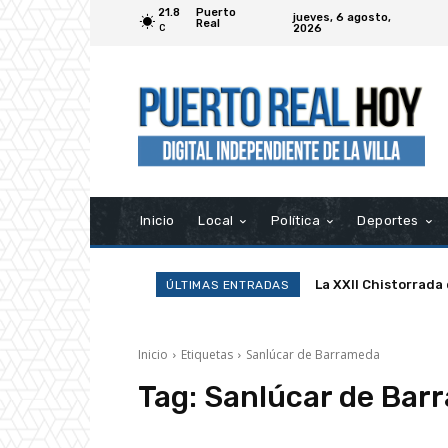
21.8
Puerto
jueves, 6 agosto,
Real
2026
C
Inicio
Local
Política
Deportes
La XXII Chistorrada
ÚLTIMAS ENTRADAS
Inicio
Etiquetas
Sanlúcar de Barrameda
Tag:
Sanlúcar de Bar