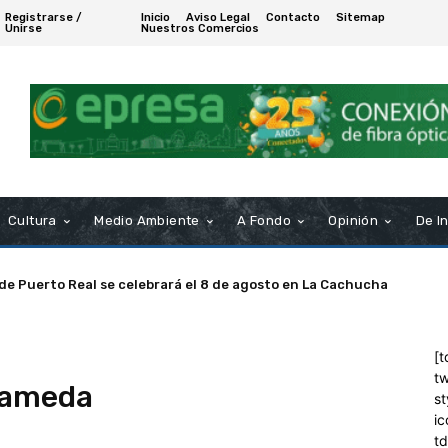
Registrarse /
Inicio
Aviso Legal
Contacto
Sitemap
Unirse
Nuestros Comercios
Cultura
Medio Ambiente
A Fondo
Opinión
De I
 de Puerto Real se celebrará el 8 de agosto en La Cachucha
[t
tw
rameda
st
ic
t