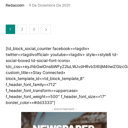
Redacción
-
9 De Diciembre De 2021
1
2
3
[td_block_social_counter facebook=»tagdiv»
twitter=»tagdivofficial» youtube=»tagdiv» style=»style8 td-
social-boxed td-social-font-icons»
tdc_css=»eyJhbGwiOnsibWFyZ2luLWJvdHRvbSI6IjM4IiwiZGlz
custom_title=»Stay Connected»
block_template_id=»td_block_template_8″
f_header_font_family=»712″
f_header_font_transform=»uppercase»
f_header_font_weight=»500″ f_header_font_size=»17″
border_color=»#dd3333″]
- Advertisement -