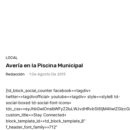
LOCAL
Avería en la Piscina Municipal
Redacción
-
1 De Agosto De 2013
[td_block_social_counter facebook=»tagdiv»
twitter=»tagdivofficial» youtube=»tagdiv» style=»style8 td-
social-boxed td-social-font-icons»
tdc_css=»eyJhbGwiOnsibWFyZ2luLWJvdHRvbSI6IjM4IiwiZGlz
custom_title=»Stay Connected»
block_template_id=»td_block_template_8″
f_header_font_family=»712″