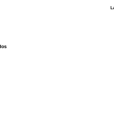
L
dos