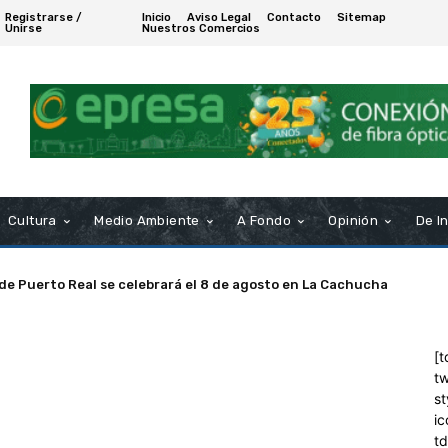
Registrarse /
Inicio
Aviso Legal
Contacto
Sitemap
Unirse
Nuestros Comercios
Cultura
Medio Ambiente
A Fondo
Opinión
De I
 de Puerto Real se celebrará el 8 de agosto en La Cachucha
[t
tw
st
ic
t