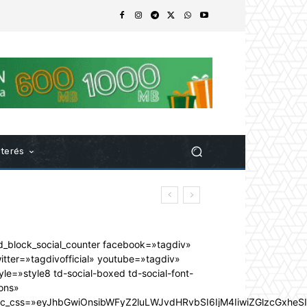
nterés
d_block_social_counter facebook=»tagdiv»
itter=»tagdivofficial» youtube=»tagdiv»
yle=»style8 td-social-boxed td-social-font-
ons»
dc_css=»eyJhbGwiOnsibWFyZ2luLWJvdHRvbSI6IjM4IiwiZGlzcGxhe