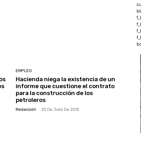
c
b
f_
f
f
f_
b
EMPLEO
los
Hacienda niega la existencia de un
es
informe que cuestione el contrato
para la construcción de los
petroleros
Redacción
-
25 De Julio De 2015