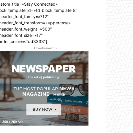
ustom_title=»Stay Connected»
lock_template_id=»td_block_template_8″
header_font_family=»712″
_header_font_transform=»uppercase»
_header_font_weight=»500″
header_font_size=»17″
order_color=»#dd3333″]
- Advertisement -