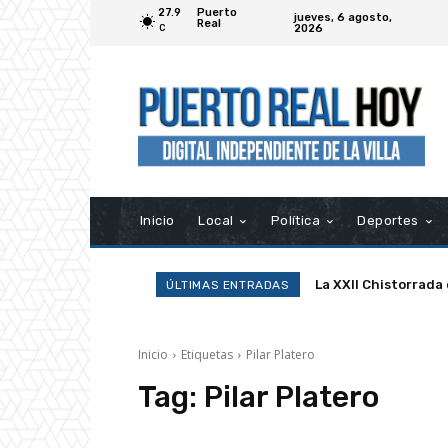
27.9
Puerto
jueves, 6 agosto,
Real
2026
C
Inicio
Local
Política
Deportes
La XXII Chistorrada
ÚLTIMAS ENTRADAS
Inicio
Etiquetas
Pilar Platero
Tag:
Pilar Platero