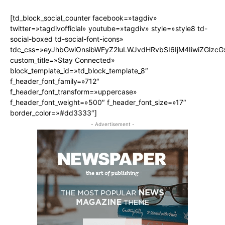
[td_block_social_counter facebook=»tagdiv»
twitter=»tagdivofficial» youtube=»tagdiv» style=»style8 td-
social-boxed td-social-font-icons»
tdc_css=»eyJhbGwiOnsibWFyZ2luLWJvdHRvbSI6IjM4IiwiZGlz
custom_title=»Stay Connected»
block_template_id=»td_block_template_8″
f_header_font_family=»712″
f_header_font_transform=»uppercase»
f_header_font_weight=»500″ f_header_font_size=»17″
border_color=»#dd3333″]
- Advertisement -