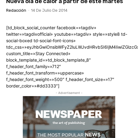
Nueva ola de calor a partir de este martes
Redacción
-
14 De Julio De 2014
[td_block_social_counter facebook=»tagdiv»
twitter=»tagdivofficial» youtube=»tagdiv» style=»style8 td-
social-boxed td-social-font-icons»
tdc_css=»eyJhbGwiOnsibWFyZ2luLWJvdHRvbSI6IjM4IiwiZGlz
custom_title=»Stay Connected»
block_template_id=»td_block_template_8″
f_header_font_family=»712″
f_header_font_transform=»uppercase»
f_header_font_weight=»500″ f_header_font_size=»17″
border_color=»#dd3333″]
- Advertisement -