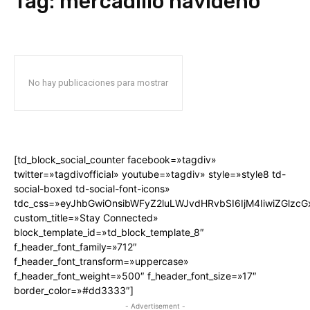
Tag:
mercadillo navideño
No hay publicaciones para mostrar
[td_block_social_counter facebook=»tagdiv»
twitter=»tagdivofficial» youtube=»tagdiv» style=»style8 td-
social-boxed td-social-font-icons»
tdc_css=»eyJhbGwiOnsibWFyZ2luLWJvdHRvbSI6IjM4IiwiZGlz
custom_title=»Stay Connected»
block_template_id=»td_block_template_8″
f_header_font_family=»712″
f_header_font_transform=»uppercase»
f_header_font_weight=»500″ f_header_font_size=»17″
border_color=»#dd3333″]
- Advertisement -