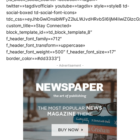
twitter=»tagdivofficial» youtube=»tagdiv» style=»style8 td-
social-boxed td-social-font-icons»
tdc_css=»eyJhbGwiOnsibWFyZ2luLWJvdHRvbSI6IjM4IiwiZGlz
custom_title=»Stay Connected»
block_template_id=»td_block_template_8″
f_header_font_family=»712″
f_header_font_transform=»uppercase»
f_header_font_weight=»500″ f_header_font_size=»17″
border_color=»#dd3333″]
- Advertisement -