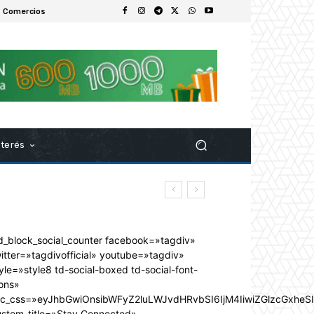
 Comercios
nterés
d_block_social_counter facebook=»tagdiv»
itter=»tagdivofficial» youtube=»tagdiv»
yle=»style8 td-social-boxed td-social-font-
ons»
dc_css=»eyJhbGwiOnsibWFyZ2luLWJvdHRvbSI6IjM4IiwiZGlzcGxhe
ustom_title=»Stay Connected»