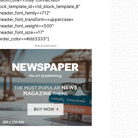
lock_template_id=»td_block_template_8″
header_font_family=»712″
_header_font_transform=»uppercase»
_header_font_weight=»500″
header_font_size=»17″
order_color=»#dd3333″]
- Advertisement -