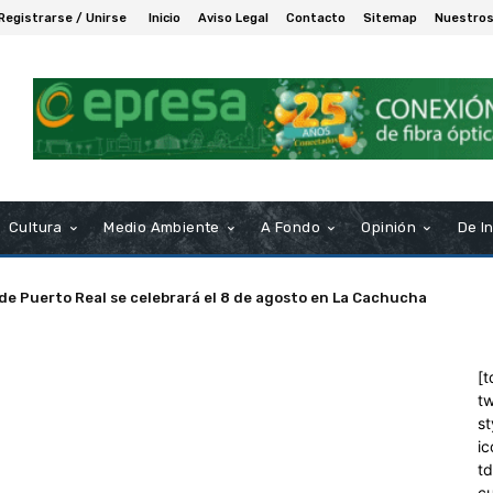
Registrarse / Unirse
Inicio
Aviso Legal
Contacto
Sitemap
Nuestros
Cultura
Medio Ambiente
A Fondo
Opinión
De I
 de Puerto Real se celebrará el 8 de agosto en La Cachucha
[t
tw
st
ic
t
c