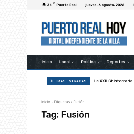
C
34
Puerto Real
jueves, 6 agosto, 2026
Inicio
Local
Política
Deportes
La XXII Chistorrada
ÚLTIMAS ENTRADAS
Inicio
Etiquetas
Fusión
Tag:
Fusión