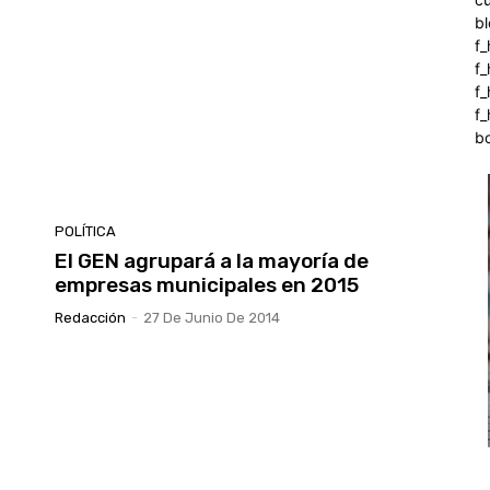
b
f_
f
f
f_
b
POLÍTICA
El GEN agrupará a la mayoría de
empresas municipales en 2015
Redacción
-
27 De Junio De 2014