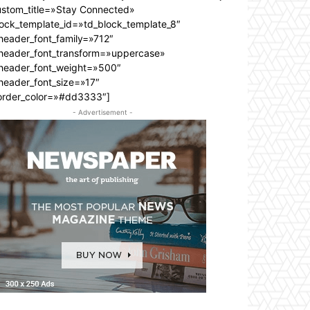
ustom_title=»Stay Connected»
lock_template_id=»td_block_template_8″
header_font_family=»712″
_header_font_transform=»uppercase»
_header_font_weight=»500″
header_font_size=»17″
order_color=»#dd3333″]
- Advertisement -