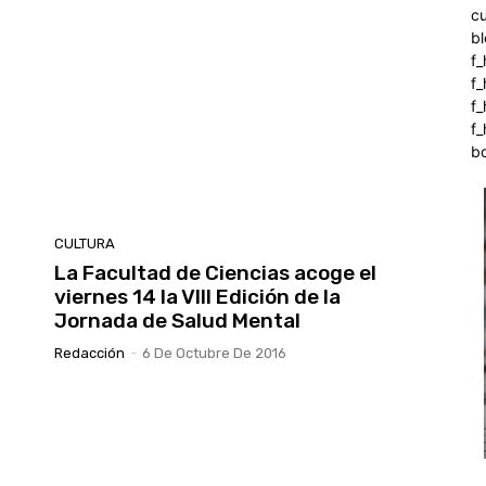
c
b
f_
f
f
f_
b
CULTURA
La Facultad de Ciencias acoge el
viernes 14 la VIII Edición de la
Jornada de Salud Mental
Redacción
-
6 De Octubre De 2016