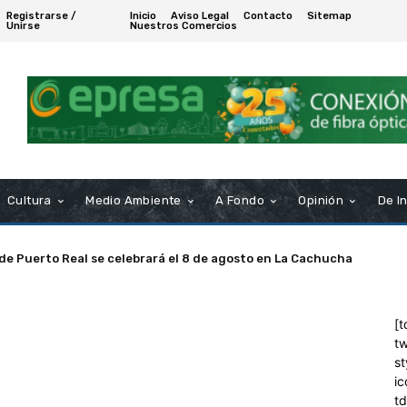
Registrarse /
Inicio
Aviso Legal
Contacto
Sitemap
Unirse
Nuestros Comercios
Cultura
Medio Ambiente
A Fondo
Opinión
De I
 de Puerto Real se celebrará el 8 de agosto en La Cachucha
[t
tw
st
ic
t