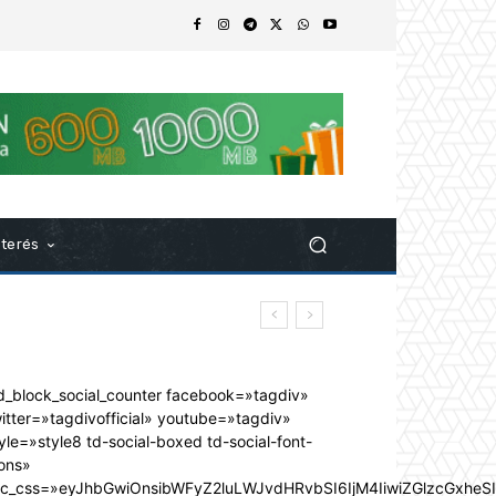
nterés
d_block_social_counter facebook=»tagdiv»
itter=»tagdivofficial» youtube=»tagdiv»
yle=»style8 td-social-boxed td-social-font-
ons»
dc_css=»eyJhbGwiOnsibWFyZ2luLWJvdHRvbSI6IjM4IiwiZGlzcGxhe