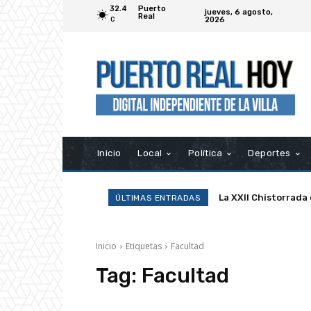
32.4
Puerto
jueves, 6 agosto,
Real
2026
C
Inicio
Local
Política
Deportes
La XXII Chistorrada
ÚLTIMAS ENTRADAS
Inicio
Etiquetas
Facultad
Tag:
Facultad