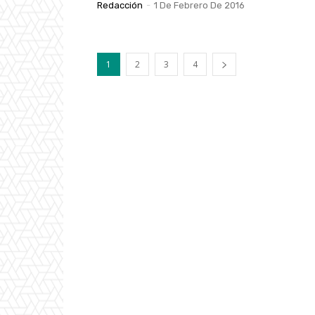
Redacción
-
1 De Febrero De 2016
1
2
3
4