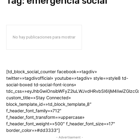
Tag:
emergencia social
No hay publicaciones para mostrar
[td_block_social_counter facebook=»tagdiv»
twitter=»tagdivofficial» youtube=»tagdiv» style=»style8 td-
social-boxed td-social-font-icons»
tdc_css=»eyJhbGwiOnsibWFyZ2luLWJvdHRvbSI6IjM4IiwiZGlz
custom_title=»Stay Connected»
block_template_id=»td_block_template_8″
f_header_font_family=»712″
f_header_font_transform=»uppercase»
f_header_font_weight=»500″ f_header_font_size=»17″
border_color=»#dd3333″]
- Advertisement -