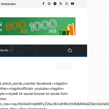
 Comercios
nterés
d_block_social_counter facebook=»tagdiv»
itter=»tagdivofficial» youtube=»tagdiv»
yle=»style8 td-social-boxed td-social-font-
ons»
dc_css=»eyJhbGwiOnsibWFyZ2luLWJvdHRvbSI6IjM4IiwiZGlzcGxhe
ustom_title=»Stay Connected»