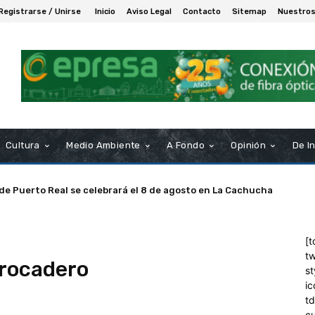
Registrarse / Unirse
Inicio
Aviso Legal
Contacto
Sitemap
Nuestros
Cultura
Medio Ambiente
A Fondo
Opinión
De I
 de Puerto Real se celebrará el 8 de agosto en La Cachucha
[t
tw
Trocadero
st
ic
t
c