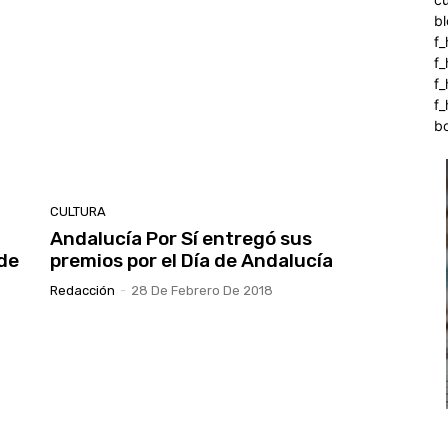
b
f_
f
f
f_
b
CULTURA
Andalucía Por Sí entregó sus
 de
premios por el Día de Andalucía
Redacción
-
28 De Febrero De 2018