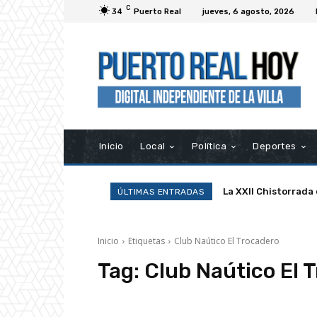
C
34
Puerto Real
jueves, 6 agosto, 2026
Inicio
Local
Política
Deportes
La XXII Chistorrada
ÚLTIMAS ENTRADAS
Inicio
Etiquetas
Club Naútico El Trocadero
Tag:
Club Naútico El 