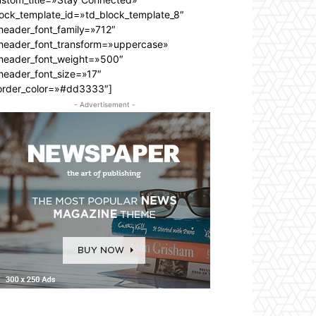
lock_template_id=»td_block_template_8″
header_font_family=»712″
_header_font_transform=»uppercase»
_header_font_weight=»500″
header_font_size=»17″
order_color=»#dd3333″]
- Advertisement -