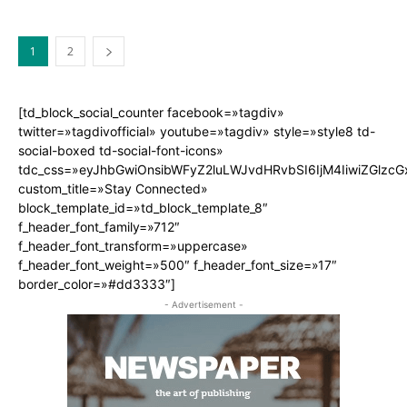
1
2
[td_block_social_counter facebook=»tagdiv»
twitter=»tagdivofficial» youtube=»tagdiv» style=»style8 td-
social-boxed td-social-font-icons»
tdc_css=»eyJhbGwiOnsibWFyZ2luLWJvdHRvbSI6IjM4IiwiZGlz
custom_title=»Stay Connected»
block_template_id=»td_block_template_8″
f_header_font_family=»712″
f_header_font_transform=»uppercase»
f_header_font_weight=»500″ f_header_font_size=»17″
border_color=»#dd3333″]
- Advertisement -