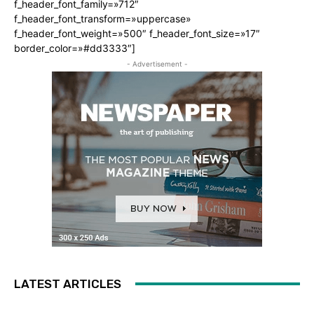
f_header_font_family=»712″
f_header_font_transform=»uppercase»
f_header_font_weight=»500″ f_header_font_size=»17″
border_color=»#dd3333″]
- Advertisement -
LATEST ARTICLES