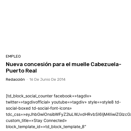
EMPLEO
Nueva concesión para el muelle Cabezuela-
Puerto Real
Redacción
-
16 De Junio De 2014
[td_block_social_counter facebook=»tagdiv»
twitter=»tagdivofficial» youtube=»tagdiv» style=»style8 td-
social-boxed td-social-font-icons»
tdc_css=»eyJhbGwiOnsibWFyZ2luLWJvdHRvbSI6IjM4IiwiZGlz
custom_title=»Stay Connected»
block_template_id=»td_block_template_8″