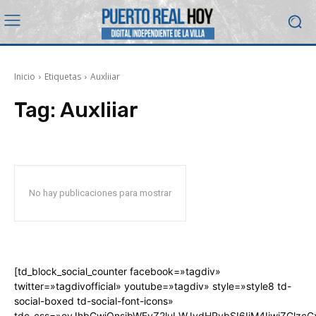
Inicio
Etiquetas
Auxliiar
Tag:
Auxliiar
No hay publicaciones para mostrar
[td_block_social_counter facebook=»tagdiv»
twitter=»tagdivofficial» youtube=»tagdiv» style=»style8 td-
social-boxed td-social-font-icons»
tdc_css=»eyJhbGwiOnsibWFyZ2luLWJvdHRvbSI6IjM4IiwiZGlz