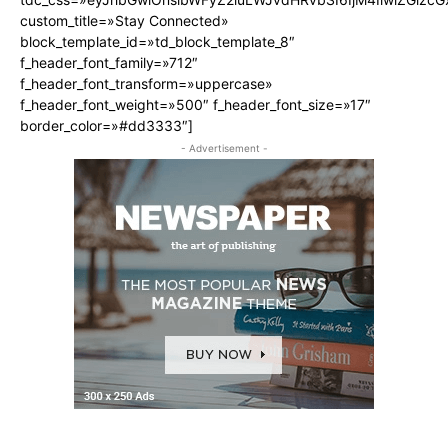
custom_title=»Stay Connected»
block_template_id=»td_block_template_8″
f_header_font_family=»712″
f_header_font_transform=»uppercase»
f_header_font_weight=»500″ f_header_font_size=»17″
border_color=»#dd3333″]
- Advertisement -