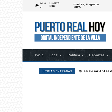
26.3
Puerto
martes, 4 agosto,
Real
2026
C
Inicio
Local
Política
Deportes
La Junta presenta a
ÚLTIMAS ENTRADAS
euros