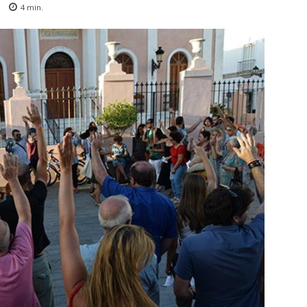
4
min.