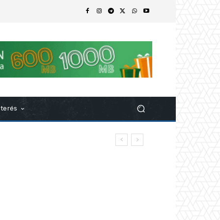
nterés
n casi 1,1 millones de