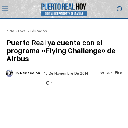
Inicio
Local
Educación
Puerto Real ya cuenta con el
programa «Flying Challenge» de
Airbus
By
Redacción
357
0
15 De Noviembre De 2014
1
min.