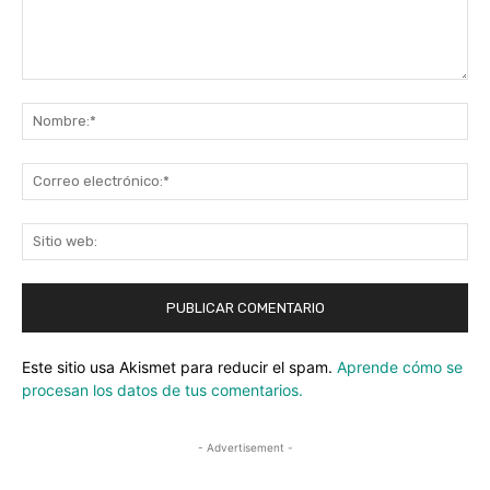
Comentario:
No
Co
ele
Sit
we
Este sitio usa Akismet para reducir el spam.
Aprende cómo se
procesan los datos de tus comentarios.
- Advertisement -