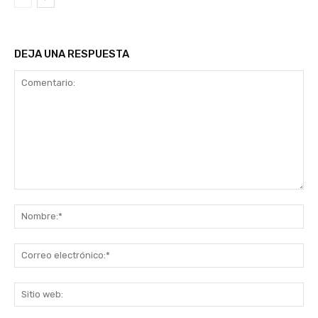
DEJA UNA RESPUESTA
Comentario:
No
Co
ele
Sit
we