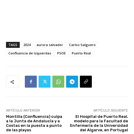
TAGS
2024
aurora salvador
Carlos Salguero
Confluencia de Izquierdas
PSOE
Puerto Real
ARTÍCULO ANTERIOR
ARTÍCULO SIGUIENTE
Montilla (Confluencia) culpa
El Hospital de Puerto Real,
a la Junta de Andalucía y a
modelo para la Facultad de
Costas en la puesta a punto
Enfermería de la Universidad
de las playas
del Algarve, en Portugal