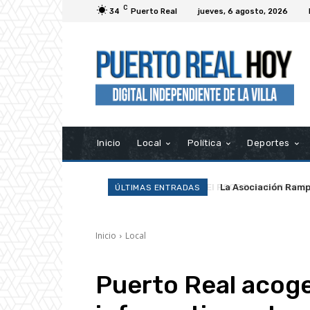
C
34
Puerto Real
jueves, 6 agosto, 2026
Inicio
Local
Política
Deportes
La Asociación Ramp
ÚLTIMAS ENTRADAS
Inicio
Local
Puerto Real acoge