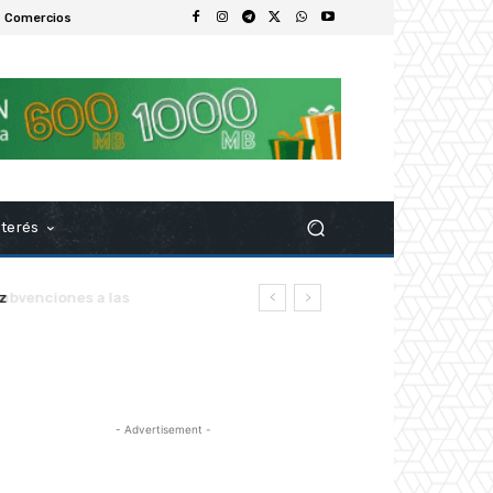
 Comercios
nterés
z
- Advertisement -