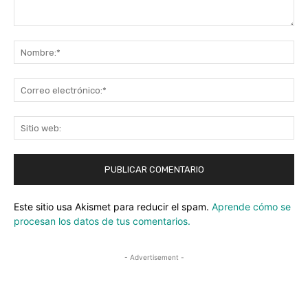
Comentario:
No
Co
ele
Sit
we
Este sitio usa Akismet para reducir el spam.
Aprende cómo se
procesan los datos de tus comentarios.
- Advertisement -