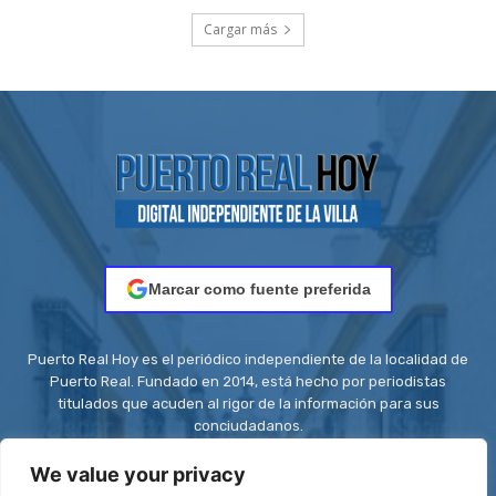
Cargar más
Marcar como fuente preferida
Puerto Real Hoy es el periódico independiente de la localidad de
Puerto Real. Fundado en 2014, está hecho por periodistas
titulados que acuden al rigor de la información para sus
conciudadanos.
Contacto:
redaccion@puertorealhoy.es
We value your privacy