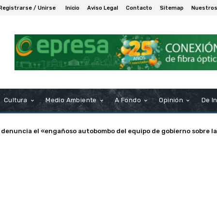
Registrarse / Unirse
Inicio
Aviso Legal
Contacto
Sitemap
Nuestros
Cultura
Medio Ambiente
A Fondo
Opinión
De I
enuncia el «engañoso autobombo del equipo de gobierno sobre las s
a de Puerto Real nombra Socio de Honor a Manuel Rosendo Sánche