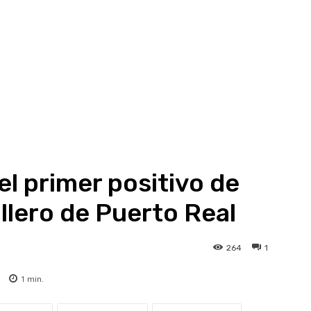
el primer positivo de
illero de Puerto Real
264
1
1
min.