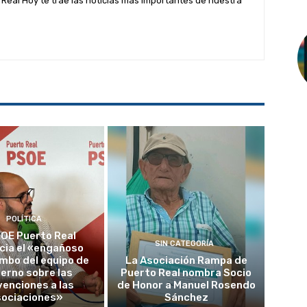
Real Hoy te trae las noticias más importantes de nuestra
POLÍTICA
SOE Puerto Real
SIN CATEGORÍA
cia el «engañoso
mbo del equipo de
La Asociación Rampa de
erno sobre las
Puerto Real nombra Socio
enciones a las
de Honor a Manuel Rosendo
sociaciones»
Sánchez