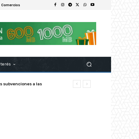
 Comercios
nterés
ubvenciones a las
z