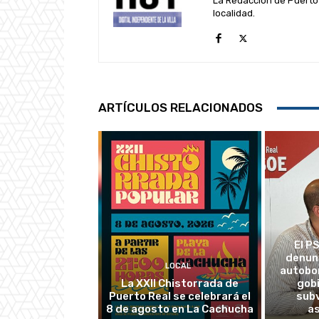
La Redacción de Puerto 
localidad.
ARTÍCULOS RELACIONADOS
El P
denun
LOCAL
autobo
La XXII Chistorrada de
gobi
Puerto Real se celebrará el
subv
8 de agosto en La Cachucha
a