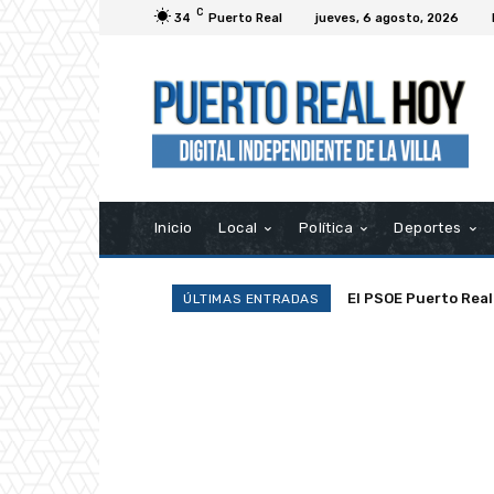
C
34
Puerto Real
jueves, 6 agosto, 2026
Inicio
Local
Política
Deportes
El PSOE Puerto Real d
La Asociación Ramp
ÚLTIMAS ENTRADAS
asociaciones»