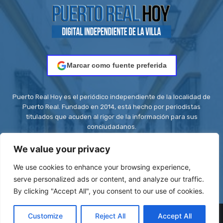
Marcar como fuente preferida
Puerto Real Hoy es el periódico independiente de la localidad de
Puerto Real. Fundado en 2014, está hecho por periodistas
titulados que acuden al rigor de la información para sus
conciudadanos.
Contacto:
redaccion@puertorealhoy.es
We value your privacy
We use cookies to enhance your browsing experience,
serve personalized ads or content, and analyze our traffic.
By clicking "Accept All", you consent to our use of cookies.
© Be First SL - ISSN: 2444-3662 || Registro ROMDA Nº
Customize
Reject All
Accept All
RS8C2UZT5H | Stock images by
Depositphotos
| Design images by