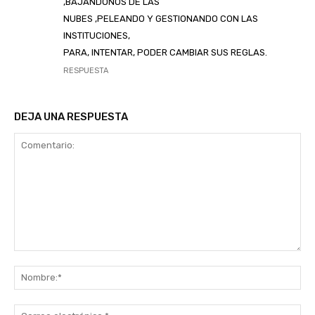
,BAJANDONOS DE LAS
NUBES ,PELEANDO Y GESTIONANDO CON LAS
INSTITUCIONES,
PARA, INTENTAR, PODER CAMBIAR SUS REGLAS.
RESPUESTA
DEJA UNA RESPUESTA
Comentario:
No
Co