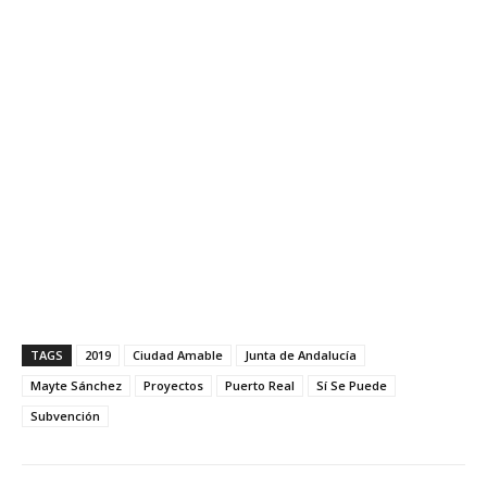
TAGS
2019
Ciudad Amable
Junta de Andalucía
Mayte Sánchez
Proyectos
Puerto Real
Sí Se Puede
Subvención