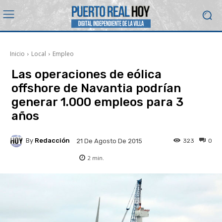
Inicio
Local
Empleo
Las operaciones de eólica
offshore de Navantia podrían
generar 1.000 empleos para 3
años
By
Redacción
323
0
21 De Agosto De 2015
2
min.