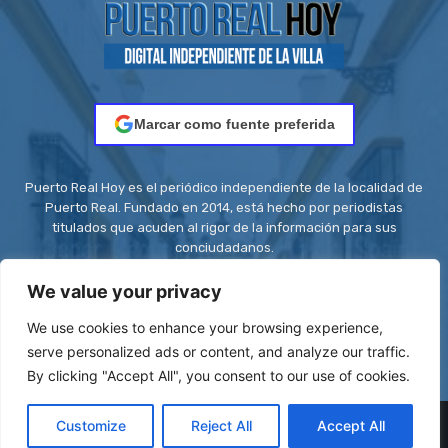
Marcar como fuente preferida
Puerto Real Hoy es el periódico independiente de la localidad de
Puerto Real. Fundado en 2014, está hecho por periodistas
titulados que acuden al rigor de la información para sus
conciudadanos.
Contacto:
redaccion@puertorealhoy.es
We value your privacy
We use cookies to enhance your browsing experience,
serve personalized ads or content, and analyze our traffic.
By clicking "Accept All", you consent to our use of cookies.
© Be First SL - ISSN: 2444-3662 || Registro ROMDA Nº
Customize
Reject All
Accept All
RS8C2UZT5H | Stock images by
Depositphotos
| Design images by