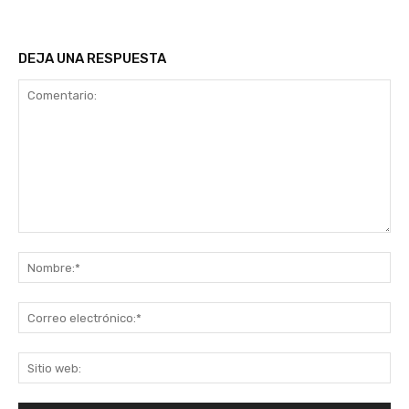
DEJA UNA RESPUESTA
Comentario:
No
Co
ele
Sit
we