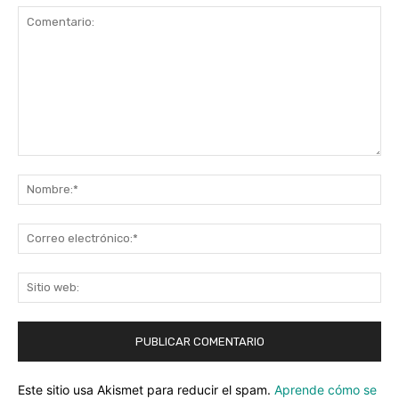
Comentario:
No
Co
ele
Sit
we
Este sitio usa Akismet para reducir el spam.
Aprende cómo se