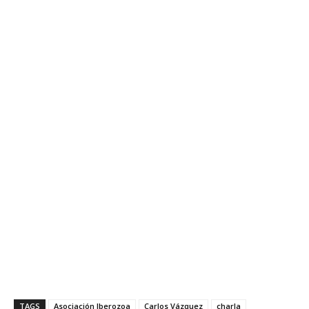
TAGS
Asociación Iberozoa
Carlos Vázquez
charla