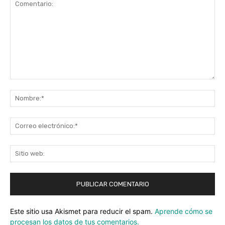
Comentario:
No
Co
ele
Sit
we
Este sitio usa Akismet para reducir el spam.
Aprende cómo se
procesan los datos de tus comentarios.