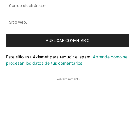
Co
ele
Sit
we
Este sitio usa Akismet para reducir el spam.
Aprende cómo se
procesan los datos de tus comentarios.
- Advertisement -