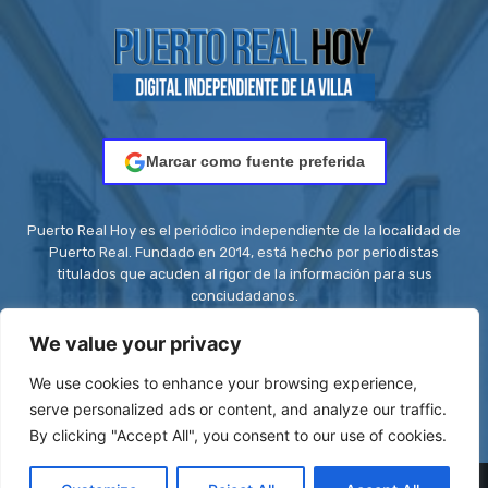
Marcar como fuente preferida
Puerto Real Hoy es el periódico independiente de la localidad de
Puerto Real. Fundado en 2014, está hecho por periodistas
titulados que acuden al rigor de la información para sus
conciudadanos.
Contacto:
redaccion@puertorealhoy.es
We value your privacy
We use cookies to enhance your browsing experience,
serve personalized ads or content, and analyze our traffic.
By clicking "Accept All", you consent to our use of cookies.
© Be First SL - ISSN: 2444-3662 || Registro ROMDA Nº