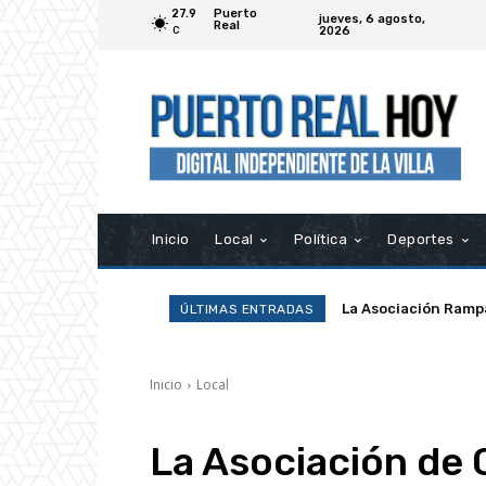
27.9
Puerto
jueves, 6 agosto,
Real
2026
C
Inicio
Local
Política
Deportes
La Asociación Ramp
Navantia abre 46
ÚLTIMAS ENTRADAS
Inicio
Local
La Asociación de