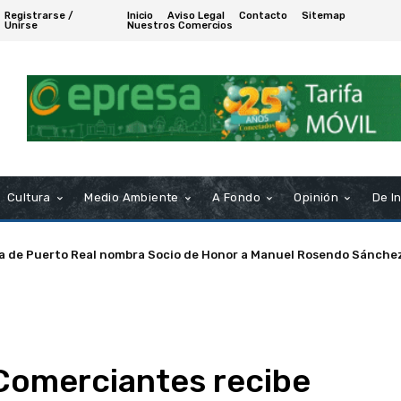
Registrarse /
Inicio
Aviso Legal
Contacto
Sitemap
Unirse
Nuestros Comercios
Cultura
Medio Ambiente
A Fondo
Opinión
De I
a de Puerto Real nombra Socio de Honor a Manuel Rosendo Sánche
 plazas para titulados superiores en la Bahía de Cádiz
 Comerciantes recibe