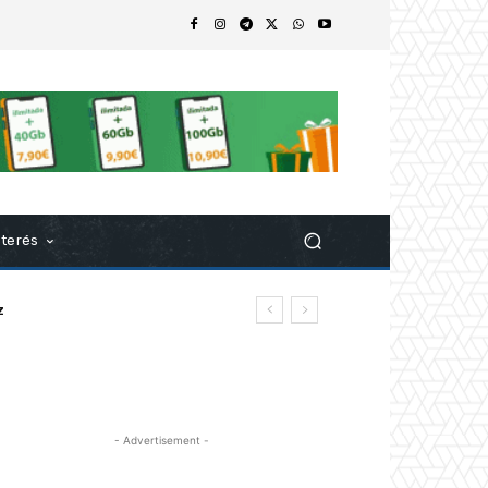
nterés
z
- Advertisement -