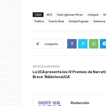
TAGS
2015
Chari Iglesias Pérez
coloquio
D
Política
Puerto Real
Unidad Popular
Violencia
Comparte
ARTÍCULO ANTERIOR
La UCA presenta los IV Premios de Narrat
Breve ‘BibliotecaUCA’
Redacción