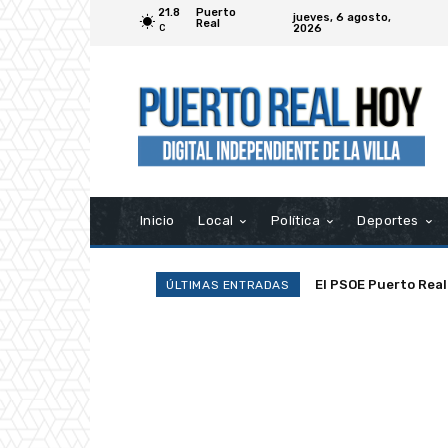
21.8
Puerto
jueves, 6 agosto,
Real
2026
C
Inicio
Local
Política
Deportes
El PSOE Puerto Real d
La Asociación Ramp
ÚLTIMAS ENTRADAS
asociaciones»