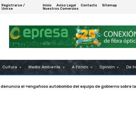
Registrarse /
Inicio
Aviso Legal
Contacto
Sitemap
Unirse
Nuestros Comercios
Cultura
Medio Ambiente
A Fondo
Opinión
De I
enuncia el «engañoso autobombo del equipo de gobierno sobre las s
a de Puerto Real nombra Socio de Honor a Manuel Rosendo Sánche