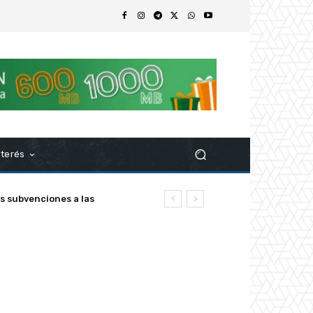
nterés
ubvenciones a las
z