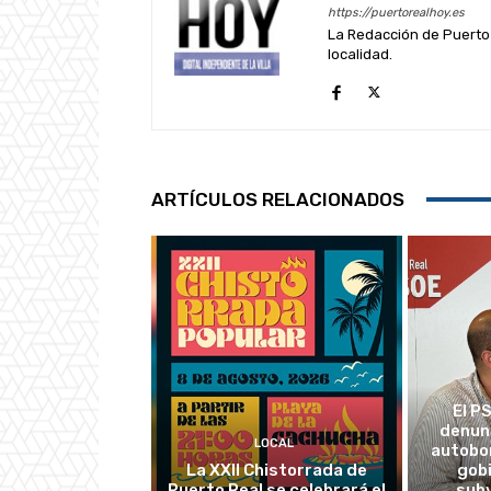
https://puertorealhoy.es
La Redacción de Puerto 
localidad.
ARTÍCULOS RELACIONADOS
El P
denun
LOCAL
autobo
La XXII Chistorrada de
gobi
Puerto Real se celebrará el
subv