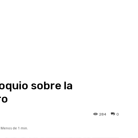
oquio sobre la
ro
284
0
Menos de 1
min.