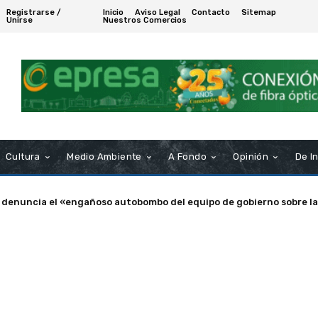
Registrarse /
Inicio
Aviso Legal
Contacto
Sitemap
Unirse
Nuestros Comercios
Cultura
Medio Ambiente
A Fondo
Opinión
De I
nuncia el «engañoso autobombo del equipo de gobierno sobre las s
a de Puerto Real nombra Socio de Honor a Manuel Rosendo Sánche