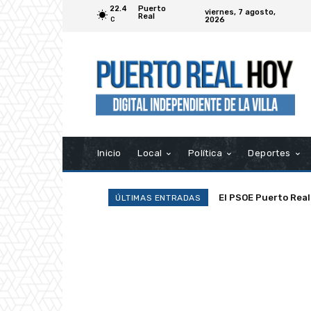
22.4
Puerto
viernes, 7 agosto,
Real
2026
C
Inicio
Local
Política
Deportes
El PSOE Puerto Real de
La Asociación Ramp
ÚLTIMAS ENTRADAS
asociaciones»