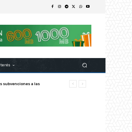
nterés
ubvenciones a las
z