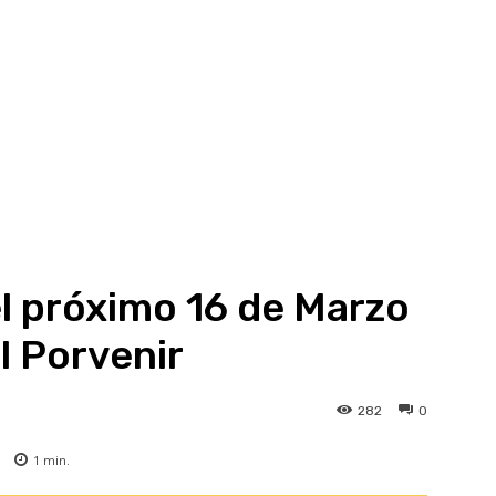
el próximo 16 de Marzo
l Porvenir
282
0
1
min.