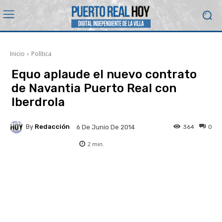
Inicio
Política
Equo aplaude el nuevo contrato
de Navantia Puerto Real con
Iberdrola
By
Redacción
364
0
6 De Junio De 2014
2
min.