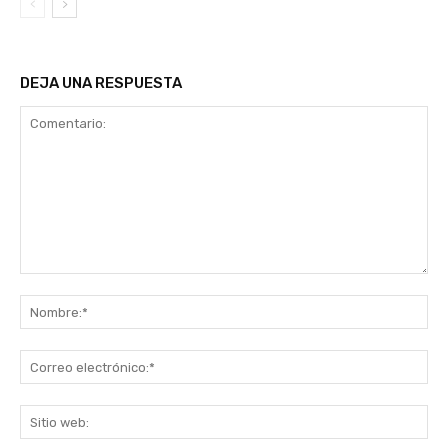
DEJA UNA RESPUESTA
Comentario:
No
Co
ele
Sit
we