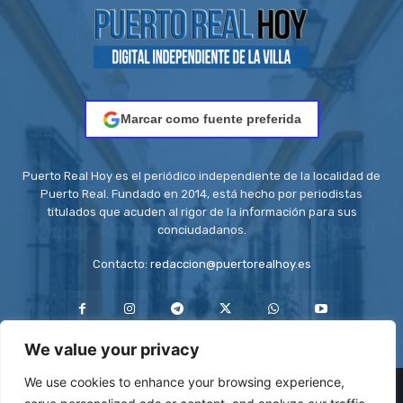
Marcar como fuente preferida
Puerto Real Hoy es el periódico independiente de la localidad de
Puerto Real. Fundado en 2014, está hecho por periodistas
titulados que acuden al rigor de la información para sus
conciudadanos.
Contacto:
redaccion@puertorealhoy.es
We value your privacy
We use cookies to enhance your browsing experience,
© Be First SL - ISSN: 2444-3662 || Registro ROMDA Nº
RS8C2UZT5H | Stock images by
Depositphotos
| Design images by