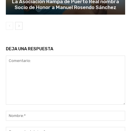
La Asociación Rampa de Puerto Real nombra
Socio de Honor a Manuel Rosendo Sánchez
DEJA UNA RESPUESTA
Comentario:
No
Co