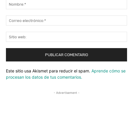
No
Co
ele
Sit
we
Este sitio usa Akismet para reducir el spam.
Aprende cómo se
procesan los datos de tus comentarios.
- Advertisement -