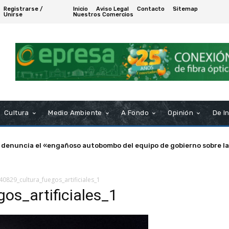
Registrarse /
Inicio
Aviso Legal
Contacto
Sitemap
Unirse
Nuestros Comercios
Cultura
Medio Ambiente
A Fondo
Opinión
De I
 denuncia el «engañoso autobombo del equipo de gobierno sobre la
40829_cultura_fuegos_artificiales_1
os_artificiales_1