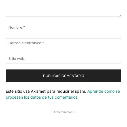
Comentario:
No
Co
ele
Sit
we
Este sitio usa Akismet para reducir el spam.
Aprende cómo se
procesan los datos de tus comentarios.
- Advertisement -