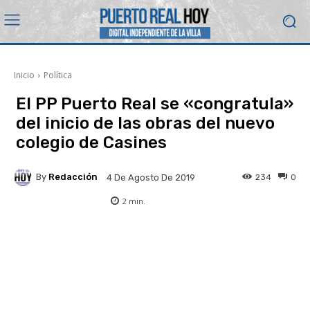
Inicio
Política
El PP Puerto Real se «congratula»
del inicio de las obras del nuevo
colegio de Casines
By
Redacción
234
0
4 De Agosto De 2019
2
min.