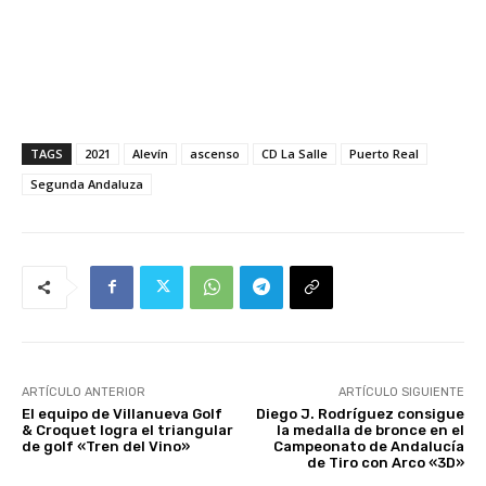
TAGS
2021
Alevín
ascenso
CD La Salle
Puerto Real
Segunda Andaluza
ARTÍCULO ANTERIOR
ARTÍCULO SIGUIENTE
El equipo de Villanueva Golf
Diego J. Rodríguez consigue
& Croquet logra el triangular
la medalla de bronce en el
de golf «Tren del Vino»
Campeonato de Andalucía
de Tiro con Arco «3D»