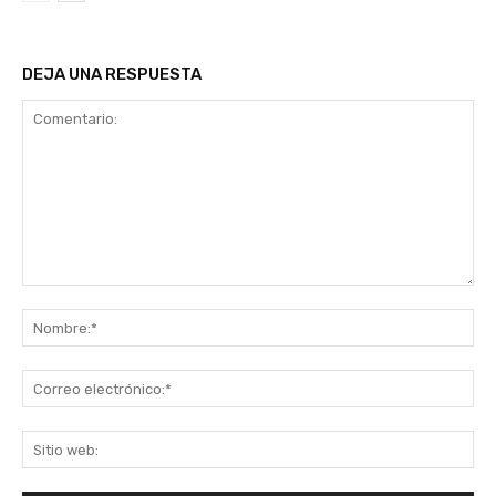
DEJA UNA RESPUESTA
Comentario:
No
Co
ele
Sit
we