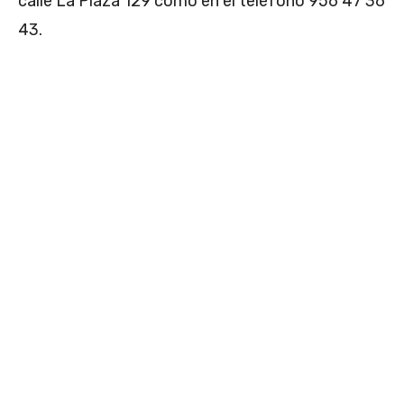
calle La Plaza 129 como en el teléfono 956 47 36
43.