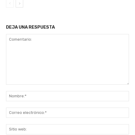
DEJA UNA RESPUESTA
Comentario:
No
Co
ele
Sit
we